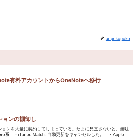
unpokopoko
note有料アカウントからOneNoteへ移行
ションの棚卸し
ションを大量に契約してしまっている。たまに見直さないと、無駄
ore系 ・iTunes Match: 自動更新をキャンセルした。 ・Apple
...