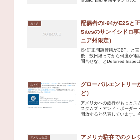
配偶者のI-94がE2Sと正
おトク
Sitesのサンイシド
ニア州限定）
I94訂正問題管轄がCBP、
後、数日経ってから何度か電
問合せな、とDeferred Inspectio
グローバルエントリー
おトク
ど）
アメリカへの旅行がもっとス
スタムズ・アンド・ボーダー
開放すると発表しています。今
アメリカ駐在でのクレジ
アメリカ生活