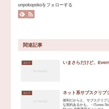
unpokopokoをフォローする
関連記事
いまさらだけど、Ever
おトク
ネット系サブスクリプ
おトク
便利だからと、サブスクリプ
な契約あるかも。・iTunes St
Music: 自動更新キャンセル。 