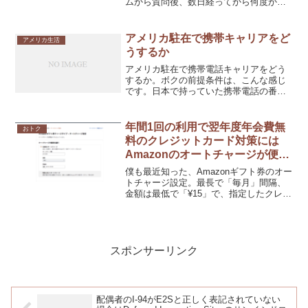
ムから質問後、数日経ってから何度か電
話したところ、「30日以上かかる」との
こと。急ぐなら、ここに問合せな、と
Deferred Inspection Sitesの電...
アメリカ駐在で携帯キャリアをど
アメリカ生活
うするか
アメリカ駐在で携帯電話キャリアをどう
するか。ボクの前提条件は、こんな感じ
です。日本で持っていた携帯電話の番号
は、そのまま維持したい。SMS認証用
に、できればアメリカでもSMS受信した
い。アメリカの現地番号も、できれば使
年間1回の利用で翌年度年会費無
おトク
いたい。データ通信は、...
料のクレジットカード対策には
Amazonのオートチャージが便利
では？
僕も最近知った、Amazonギフト券のオー
トチャージ設定。最長で「毎月」間隔、
金額は最低で「¥15」で、指定したクレジ
ットカードからAmazonギフト券へチャー
ジする機能です。 僕は「15円」を「毎
月」チャージする設定としました。これ
で、「...
スポンサーリンク
配偶者のI-94がE2Sと正しく表記されていない