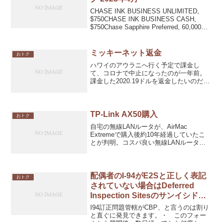
CHASE INK BUSINESS UNLIMITED,
$750CHASE INK BUSINESS CASH,
$750Chase Sapphire Preferred, 60,000
Points Business Platinum...
ミッキーネット返金
おトク
ハワイのアウラニへ行く予定で課金し
て、コロナで中止になったのが一年前。
課金した2020.19ドルを返金したいのだけ
ど、１年前と比べて円高へ触れているこ
と、手数料が3x2000ドルの6,000円ほど価
格かとから、合計２万円程度が差し引か
れるこ...
TP-Link AX50購入
おトク
自宅の無線LANルータが、AirMac
Extremeで購入後約10年経過していたこ
とが判明。コスパ良い無線LANルータを
検討した結果、WiFi6にも対応していて評
判の良さそうな、TP-Link AX50を購入し
た。今まで100Mbps以下...
配偶者のI-94がE2Sと正しく表記
おトク
されていない場合はDeferred
Inspection Sitesのサンイシドロ
事務所へ電話すると速攻対応して
I94訂正問題管轄がCBP、と言うのは割り
くれる（カリフォルニア州限定）
と直ぐに発見できます。・ このフォー