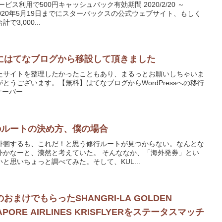
ス利用で500円キャッシュバック有効期間 2020/2/20 ～
え、2020年5月19日までにスターバックスの公式ウェブサイト、もしく
3,000...
にはてなブログから移設して頂きました
たサイトを整理したかったこともあり、まるっとお願いしちゃいま
とうございます。【無料】はてなブログからWordPressへの移行
サーバー
修業のルートの決め方、僕の場合
徘徊するも、これだ！と思う修行ルートが見つからない。なんとな
外かなーと、漠然と考えていた。 そんななか、「海外発券」とい
と思いちょっと調べてみた。そして、KUL...
まけでもらったSHANGRI-LA GOLDEN
GAPORE AIRLINES KRISFLYERをステータスマッチ