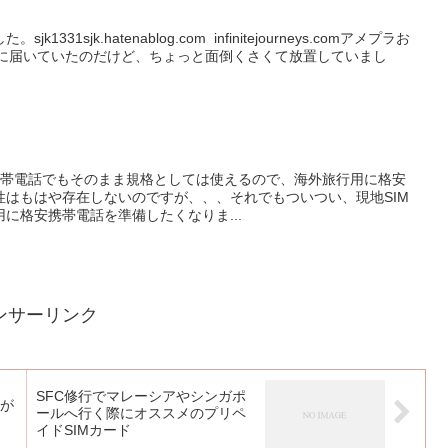
31sjk.hatenablog.com infinitejourneys.comアメプラお
前に届いていたのだけど、ちょっと面倒くさくて放置していまし
本の携帯電話でもそのまま規格としては使えるので、海外旅行用に格安
性はもはや存在しないのですが、、、それでもついつい、現地SIM
に格安携帯電話を準備したくなりま...
ンサーリンク
SFC修行でマレーシアやシンガポ
ドが
ールへ行く際にオススメのプリペ
イドSIMカード