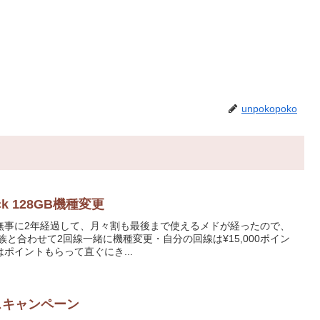
unpokopoko
Black 128GB機種変更
約から無事に2年経過して、月々割も最後まで使えるメドが経ったので、
族と合わせて2回線一緒に機種変更・自分の回線は¥15,000ポイン
ポイントもらって直ぐにき...
スキャンペーン