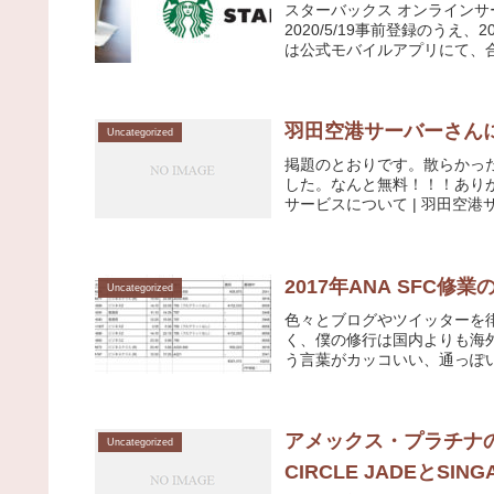
スターバックス オンラインサービ
2020/5/19事前登録のう
は公式モバイルアプリにて、合計で
羽田空港サーバーさん
Uncategorized
掲題のとおりです。散らかっ
した。なんと無料！！！ありが
サービスについて | 羽田空港
2017年ANA SFC
Uncategorized
色々とブログやツイッターを
く、僕の修行は国内よりも海
う言葉がカッコいい、通っぽい
アメックス・プラチナのお
Uncategorized
CIRCLE JADEとSIN