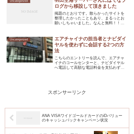
羽田空港サーバーさんにはてなブ
Uncategorized
ログから移設して頂きました
掲題のとおりです。散らかったサイトを
整理したかったこともあり、まるっとお
願いしちゃいました。なんと無料！！！
ありがとうございます。【無料】はてな
ブログからWordPressへの移行サービス
について | 羽田空港サーバー
エアチャイナの担当者とナビダイ
Uncategorized
ヤルを使わずに会話する2つの方
法
こちらのエントリーを読んで、エアチャ
イナのコールセンターと、ナビダイヤル
へ電話して高額な電話料金を支払わずに
会話するために僕が実践した方法をコメ
ントしたくて筆を取ってみました。
milerjo.hateblo.jpナビダイヤルってできれ
ば使い...
スポンサーリンク
ANA VISAワイドゴールドカードのiDバリュー
のキャッシュバックキャンペーン状況