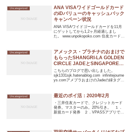
ドが10%オフだったので、1万...
ANA VISAワイドゴールドカード
Uncategorized
のiDバリューのキャッシュバック
キャンペーン状況
ANA VISAワイドゴールドカードを11月
にゲットしてから1,2ヶ月経過しまし
た。 www.unpokopoko.com 住友カード
（VISA）のキャンペーンが色々ありすぎ
て、なかなか全てをクリアするのが大変
です。 とりあえず、キャッシュ...
アメックス・プラチナのおまけで
Uncategorized
もらったSHANGRI-LA GOLDEN
CIRCLE JADEとSINGAPORE
AIRLINES KRISFLYERをステー
こちらのブログで思い出しました。
タスマッチしてみた
sjk1331sjk.hatenablog.com infinitejourne
ys.comアメプラおまけのJadeの緑タグは
少し前に届いていたのだけど、ちょっと
面倒くさくて放置していました。が、家
族の分と...
最近のポイ活：2020年2月
Uncategorized
・三井住友カードで、クレジットカード
発券。マスターのみ。20%引き。 １．
新規カード発券 ２．VPASSアプリでロ
グイン ３．４月末までに６万円使う
と、20%の1.2万円がキャッシュバック・
AU Pay １．第一期は、ほぼ参加せ
ず。200...