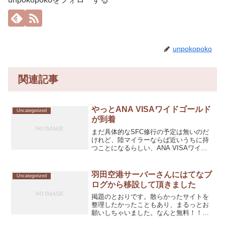
unpokopoko
関連記事
やっとANA VISAワイドゴールド
Uncategorized
が到着
まだ具体的なSFC修行の予定は無いのだ
けれど、陸マイラーならば近いうちに持
つことになるらしい、ANA VISAワイド
ゴールドがやっと自宅に到着したのが午
前中。 と当時に、滅多に無い大阪出張が
突然明日に決まって、到着したばかりの
羽田空港サーバーさんにはてなブ
Uncategorized
カードでチケッ...
ログから移設して頂きました
掲題のとおりです。散らかったサイトを
整理したかったこともあり、まるっとお
願いしちゃいました。なんと無料！！！
ありがとうございます。【無料】はてな