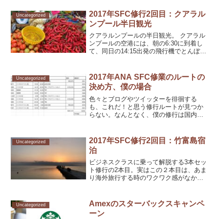
ブログからWordPressへの移行サービス
について | 羽田空港サーバー
2017年SFC修行2回目：クアラル
Uncategorized
ンプール半日観光
クアラルンプールの半日観光。 クアラル
ンプールの空港には、朝の6:30に到着し
て、同日の14:15出発の飛行機でとんぼ返
りの旅程。 ここでもぎりぎりになるま
で、どこを回ろうかと決まらなかったけ
ど、夜行の飛行機内で、なんとなくダウ
2017年ANA SFC修業のルートの
Uncategorized
ンロードして...
決め方、僕の場合
色々とブログやツイッターを徘徊する
も、これだ！と思う修行ルートが見つか
らない。なんとなく、僕の修行は国内よ
りも海外かなーと、漠然と考えてい
た。 そんななか、「海外発券」という言
葉がカッコいい、通っぽいと思いちょっ
2017年SFC修行2回目：竹富島宿
Uncategorized
と調べてみた。そして、KUL...
泊
ビジネスクラスに乗って解脱する3本セッ
ト修行の2本目。実はこの２本目は、あま
り海外旅行する時のワクワク感がなかっ
た。最初の行き先が国内だったから？ク
アラルンプールが３回目だから？たぶん
両方かな。 石垣島から行ける離島を選択
Amexのスターバックスキャンペ
Uncategorized
今回は、石垣島空港...
ーン